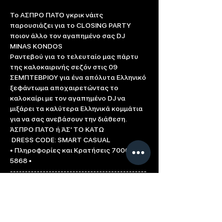
Το ΑΣΠΡΟ ΠΑΤΟ γκρικ νάιτς 
παρουσιάζει για το CLOSING PARTY 
ποιον άλλο τον αγαπημένο σας DJ 
MINAS KONDOS
Ραντεβού για το τελευταίο μας πάρτυ 
της καλοκαιρινής σεζόν στις 09 
ΣΕΜΠΤΕΒΡΙΟΥ για ένα απόλυτα Ελληνικό 
ξεφάντωμα αποχαιρετώντας το 
καλοκαίρι με τον αγαπημένο DJ να 
μιξάρει τα καλύτερα Ελληνικά κομμάτια 
για να σας ανεβάσουν την διάθεση.
ΆΣΠΡΟ ΠΑΤΟ ή ΆΣ' ΤO ΚΑΤΩ
 DRESS CODE: SMART CASUAL

• Πληροφορίες και Κρατήσεις 7000 
5868 •

----------------------------------------------
----------------

Υποστηρικτές:

Absolut

Cablenet
