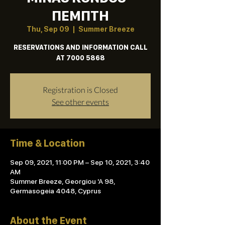
ΠΕΜΠΤΗ
Thu, Sep 09
  |  
Summer Breeze
RESERVATIONS AND INFORMATION CALL
AT 7000 5868
Registration is Closed
See other events
Time & Location
Sep 09, 2021, 11:00 PM – Sep 10, 2021, 3:40
AM
Summer Breeze, Georgiou 'A 98,
Germasogeia 4048, Cyprus
About the Event