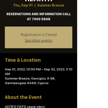
Thu, Sep 01
  |  
Summer Breeze
RESERVATIONS AND INFORMATION CALL
AT 7000 5868
Registration is Closed
See other events
Time & Location
Sep 01, 2022, 10:00 PM – Sep 02, 2022, 3:10
AM
Summer Breeze, Georgiou 'A 98,
Germasogeia 4048, Cyprus
About the Event
ΑΣΠΡΟ ΠΑΤΟ γκρικ νάιτς
