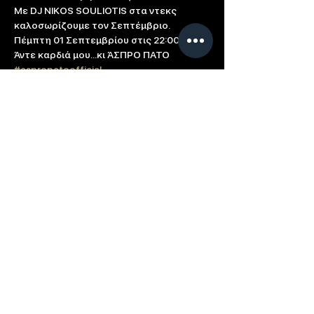
Με DJ NIKOS SOULIOTIS στα ντεκς 
καλοσωρίζουμε τον Σεπτέμβριο.

Πέμπτη 01 Σεπτεμβρίου στις 22:00
#aspropatoofficial
breezesummer.com
Based in: Limassol, Cyprus
Contact us directly at
info@breeze.com.cy
Term of Use
Cookie Policy
Connect with Summer Breeze