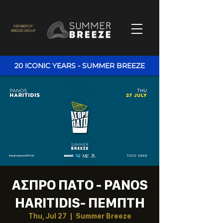
MEMBER OF
BREEZE GROUP
20 ICONIC YEARS - SUMMER BREEZE
ΑΣΠΡΟ ΠΑΤΟ - PANOS
HARITIDIS- ΠΕΜΠΤΗ
Thu, Jul 27
  |  
Summer Breeze