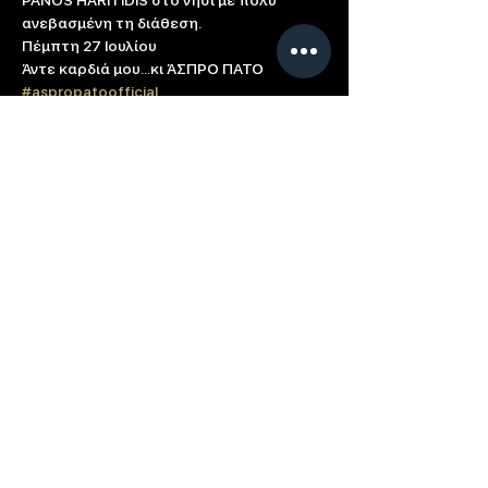
PANOS HARITIDIS στο νησί με πολύ 
ανεβασμένη τη διάθεση.

Πέμπτη 27 Ιουλίου
#aspropatoofficial
Κρατήσεις 70005868

Οι πόρτες ανοίγουν στις 23:00
Based in: Limassol, Cyprus
Contact us directly at
info@breeze.com.cy
Term of Use
Cookie Policy
Connect with Summer Breeze
© 2023 All Rights Reserved Breeze Group |
Developed & Designed by
Sotiris Protopapas