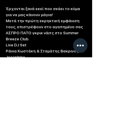
Έρχονται ξανά εκεί που σκάει το κύμα 
για να μας κάνουν μάγια!

Μετά την πρώτη εκρηκτική εμφάνιση 
τους, επιστρέφουν στο αγαπημένο σας 
ΑΣΠΡΟ ΠΑΤΟ γκρικ νάιτς στο Summer 
Breeze Club.
Live DJ Set

Ράνια Κωστάκη & Σταμάτης Βακρινός ft. 
Josephine
#aspropatoofficial
breezesummer.com
Based in: Limassol, Cyprus
Contact us directly at
info@breeze.com.cy