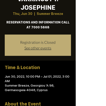
JOSEPHINE
Thu, Jun 30
  |  
Summer Breeze
RESERVATIONS AND INFORMATION CALL
AT 7000 5868
Registration is Closed
See other events
Time & Location
Jun 30, 2022, 10:00 PM – Jul 01, 2022, 3:00
AM
Summer Breeze, Georgiou 'A 98,
Germasogeia 4048, Cyprus
About the Event