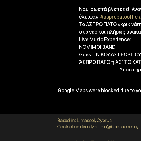
Ναι.. σωστά βλέπετε!! Ανα
έλειψαν! 
#aspropatoofficia
Το ΑΣΠΡΟ ΠΑΤΟ γκρικ νάιτς
στο νέο και πλήρως ανακ
Live Music Experience:

NOMIMOI BAND

Guest : ΝΙΚΟΛΑΣ ΓΕΩΡΓΙΟ
ΆΣΠΡΟ ΠΑΤΟ ή ΆΣ' ΤO ΚΑΤΩ 
------------------ Υποστη
Google Maps were blocked due to you
Based in: Limassol, Cyprus
Contact us directly at
info@breeze.com.cy