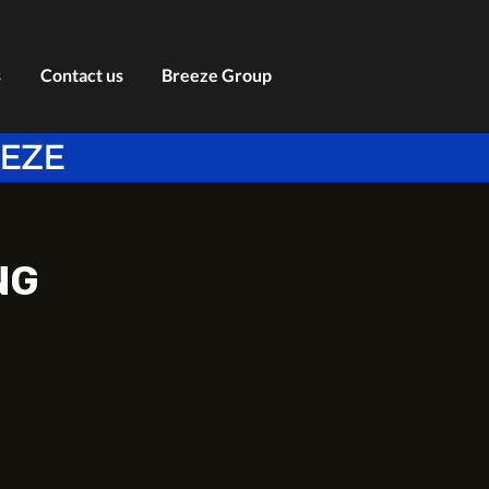
s
Contact us
Breeze Group
EEZE
NG